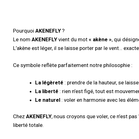
Pourquoi
AKENEFLY
?
Le nom
AKENEFLY
vient du mot
« akène »
, qui désign
L’akène est léger, il se laisse porter par le vent… e
Ce symbole reflète parfaitement notre philosophie :
La légèreté
: prendre de la hauteur, se laisse
La liberté
: rien n’est figé, tout est mouvement
Le naturel
: voler en harmonie avec les élém
Chez
AKENEFLY
, nous croyons que voler, ce n’est pas “
liberté totale.