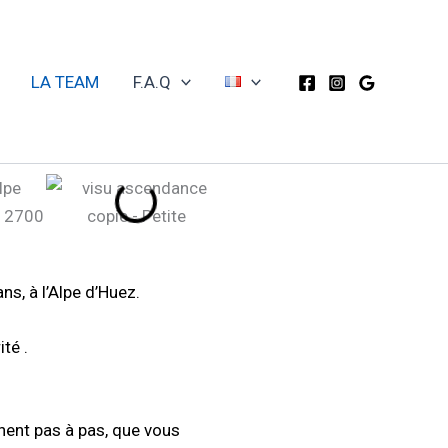
LA TEAM
F.A.Q
s, à l’Alpe d’Huez.
té .
ent pas à pas, que vous