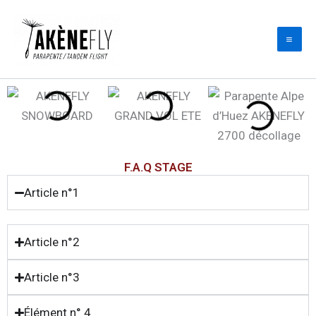
Aller
au
contenu
F.A.Q STAGE
Article n°1
Article n°2
Article n°3
Élément n° 4